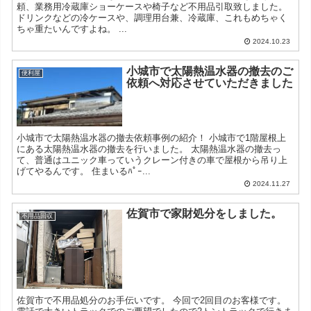
頼、業務用冷蔵庫ショーケースや椅子など不用品引取致しました。
ドリンクなどの冷ケースや、調理用台兼、冷蔵庫、これもめちゃく
ちゃ重たいんですよね。 ...
2024.10.23
小城市で太陽熱温水器の撤去のご
便利屋
依頼へ対応させていただきました
小城市で太陽熱温水器の撤去依頼事例の紹介！ 小城市で1階屋根上
にある太陽熱温水器の撤去を行いました。 太陽熱温水器の撤去っ
て、普通はユニック車っていうクレーン付きの車で屋根から吊り上
げてやるんです。 住まいるﾊﾟｰ...
2024.11.27
佐賀市で家財処分をしました。
不用品回収
佐賀市で不用品処分のお手伝いです。 今回で2回目のお客様です。