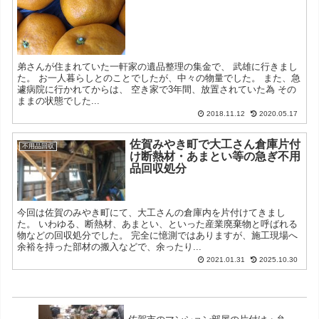
弟さんが住まれていた一軒家の遺品整理の集金で、 武雄に行きまし
た。 お一人暮らしとのことでしたが、中々の物量でした。 また、急
遽病院に行かれてからは、 空き家で3年間、放置されていた為 その
ままの状態でした...
2018.11.12
2020.05.17
佐賀みやき町で大工さん倉庫片付
不用品回収
け断熱材・あまとい等の急ぎ不用
品回収処分
今回は佐賀のみやき町にて、大工さんの倉庫内を片付けてきまし
た。 いわゆる、断熱材、あまとい、といった産業廃棄物と呼ばれる
物などの回収処分でした。 完全に憶測ではありますが、施工現場へ
余裕を持った部材の搬入などで、余ったり...
2021.01.31
2025.10.30