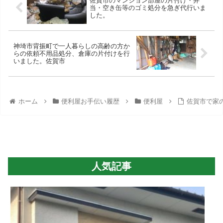
佐賀市のマンション部屋の片付け・弁
当・空き缶等のゴミ処分を急ぎ代行いま
した。
神埼市背振町で一人暮らしの高齢の方か
らの依頼不用品処分、倉庫の片付けを行
いました。佐賀市
ホーム
便利屋お手伝い履歴
便利屋
佐賀市で家
人気記事