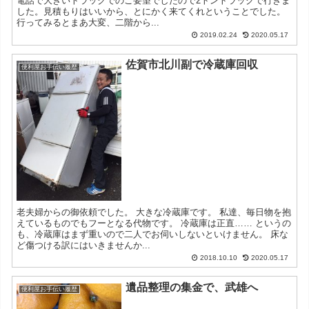
電話で大きいトラックでのご要望でしたので2トントラックで行きま
した。見積もりはいいから、とにかく来てくれということでした。
行ってみるとまあ大変、二階から...
2019.02.24
2020.05.17
佐賀市北川副で冷蔵庫回収
便利屋お手伝い履歴
老夫婦からの御依頼でした。 大きな冷蔵庫です。 私達、毎日物を抱
えているものでもフーとなる代物です。 冷蔵庫は正直…… というの
も、冷蔵庫はまず重いので二人でお伺いしないといけません。 床な
ど傷つける訳にはいきませんか...
2018.10.10
2020.05.17
遺品整理の集金で、武雄へ
便利屋お手伝い履歴