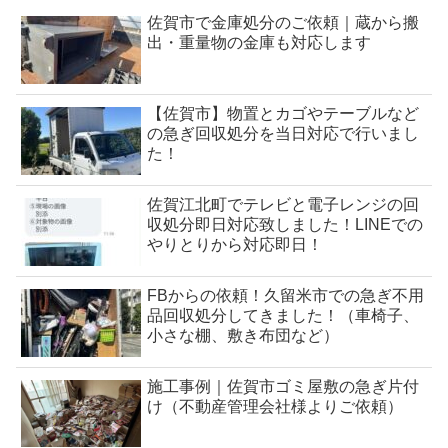
佐賀市で金庫処分のご依頼｜蔵から搬
出・重量物の金庫も対応します
【佐賀市】物置とカゴやテーブルなど
の急ぎ回収処分を当日対応で行いまし
た！
佐賀江北町でテレビと電子レンジの回
収処分即日対応致しました！LINEでの
やりとりから対応即日！
FBからの依頼！久留米市での急ぎ不用
品回収処分してきました！（車椅子、
小さな棚、敷き布団など）
施工事例｜佐賀市ゴミ屋敷の急ぎ片付
け（不動産管理会社様よりご依頼）