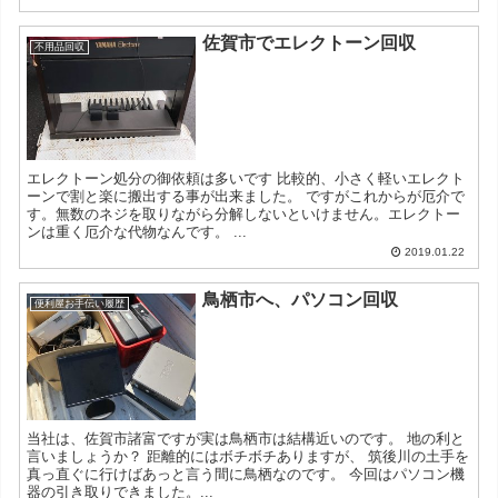
佐賀市でエレクトーン回収
不用品回収
エレクトーン処分の御依頼は多いです 比較的、小さく軽いエレクト
ーンで割と楽に搬出する事が出来ました。 ですがこれからが厄介で
す。無数のネジを取りながら分解しないといけません。エレクトー
ンは重く厄介な代物なんです。 ...
2019.01.22
鳥栖市へ、パソコン回収
便利屋お手伝い履歴
当社は、佐賀市諸富ですが実は鳥栖市は結構近いのです。 地の利と
言いましょうか？ 距離的にはボチボチありますが、 筑後川の土手を
真っ直ぐに行けばあっと言う間に鳥栖なのです。 今回はパソコン機
器の引き取りできました。...