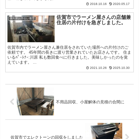
2018.10.16
2020.05.17
佐賀市でラーメン屋さんの店舗兼
便利屋お手伝い履歴
住居の片付けを急ぎしました。
佐賀市内でラーメン屋さん兼住居をされていた場所への片付けのご
依頼です。 45年間の長きに渡り営業されていたお店さんです。 住ま
いるﾊﾟｰﾄﾅｰ:川原 私も数回食べに行きました。美味しかったのを覚
えています。 ...
2021.10.26
2025.10.30
不用品回収、小屋解体の見積の合間に
佐賀市でエレクトーンの回収をしました