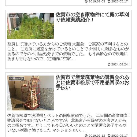
2019.08.03
2020.05.17
佐賀市の空き家物件にて庭の草刈
その他
り依頼実績紹介！
贔屓して頂いている方からのご依頼 大至急、ご実家の草刈りをとの
こと。 ご近所に迷惑をかけているとのことで 外回りに雑多なものが
あるのでその不用品処分までの依頼でした。 もう高齢なので現地に
あまり行けないので、定期的に空家...
2024.09.24
佐賀市で産業廃棄物の講習会のあ
不用品回収
とに佐賀市松原で不用品回収のお
手伝い
佐賀市松原で洗濯機とベットの回収依頼でした。 二日間の産業廃棄
物講習会で動けないところですが、北海道から帰省のお客さんから
のご指名です。どうしても今日がいいとのことで講習会終了するや
いないや駆け付けました マンションとい...
2019.07.12
2020.05.17