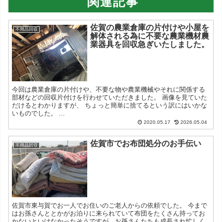
関連記事
佐賀の農業倉庫の片付けや小屋を
不用品回収
解体される為に不要な農業機材農
業器具を回収急ぎいたしました。
今回は農業倉庫の片付けや、不要な物や農業機械やそれに関係する
部材などの回収片付けを行わせていただきました。 画像を見ていた
だけるとわかりますが、 ちょっと簡単に捨てるという訳にはいかな
いものでした。 ...
2020.05.17
2026.05.04
佐賀市でお布団処分のお手伝い
不用品回収
佐賀市東与賀でお一人でお住いのご老人からの依頼でした。 今まで
はお孫さんととかがお泊りに来られていて布団をたくさん持ってお
かないといけなかったそうですが、お孫さんたちも成長され忙しく