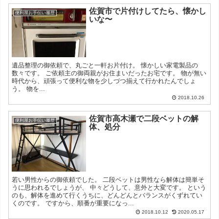
佐賀市で片付けしてたら、懐かし
便利屋お手伝い履歴
いな〜
遺品整理の御依頼で、丸ごと一軒お片付け。 懐かしい家電製品の
数々です。 ご依頼主の御両親がお住まいだったお宅です。 物が無い
時代から、頑張って便利な物を少しづつ揃えて行かれたんでしょ
う。 物を...
2018.10.26
佐賀市高木瀬で二段ベットの解
便利屋お手伝い履歴
体、処分
若い男性からの御依頼でした。 二段ベットは男性なら解体は簡単そ
うに思われるでしょうが、 中々どうして、意外と大変です。 という
のも、解体を進めて行くうちに、どんどんとバランスがくずれてい
くのです。 ですから、順番が重要になっ...
2018.10.12
2020.05.17