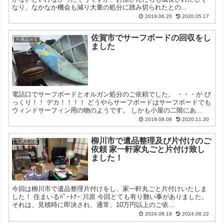
なり、なかなか機会も減り大量の処分に踏み切られたとの...
2019.06.20
2020.05.17
佐賀市でサーフボードの回収をし
不用品回収
ました
電話口でサーフボードとオルガン処分のご依頼でした。 ・・・が び
っくり！！ デカ！！！！ どうやらサーフボードはサーフボードでも
ウィンドサーフィン用の物のようです。 しかも小屋の二階にあ...
2019.09.08
2020.11.30
柳川市で遺品整理及び片付けのご
不用品回収
依頼 家一軒家丸ごと片付け致し
ました！
今回は柳川市で遺品整理片付けをし、家一軒丸ごと片付けいたしま
した！ 住まいるﾊﾟｰﾄﾅｰ:川原 今回とても有り難い事がありました。
それは、見積時に即決され、通常、10万円以上のご依...
2024.08.18
2024.08.22