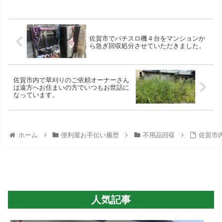
佐賀市でパチスロ機４台をマンションか
ら急ぎ回収処分させていただきました。
佐賀市内で草刈りのご依頼オーナーさん
は遠方へお住まいの方でいつもお世話に
なっています。
ホーム
便利屋お手伝い履歴
不用品回収
佐賀市
人気記事