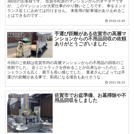
3回目のお客様です。 佐賀市松原のマンションからのオーダーです
が、 このマンションが大変仕事のやり難いところです。 車をエント
ランス近くに止めては行けません。 来客用の駐車場があり止めるこ
とはできるのです...
2018.10.30
手運び距離がある佐賀市の高層マ
不用品回収
ンションからの不用品回収の依頼
ありがとうございました
今回のご依頼は佐賀市内の高層マンションからの不用品の回収のご
依頼でした。 近くにトラックを停めることが出来なかったのと、エ
ントランスも広く、廊下も長い感じでした。 業者さんによっては手
運びの距離がある事で、割高になる場合もありそうな...
2021.08.23
佐賀市でお盆準備、お墓掃除や不
不用品回収
用品回収をしました