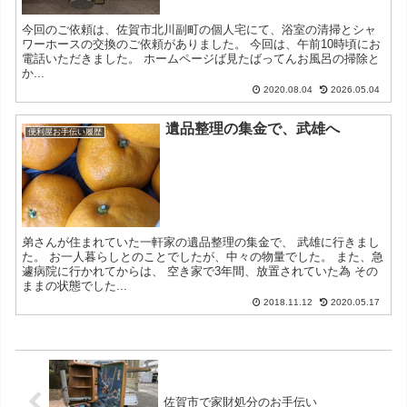
今回のご依頼は、佐賀市北川副町の個人宅にて、浴室の清掃とシャ
ワーホースの交換のご依頼がありました。 今回は、午前10時頃にお
電話いただきました。 ホームページば見たばってんお風呂の掃除と
か...
2020.08.04
2026.05.04
遺品整理の集金で、武雄へ
便利屋お手伝い履歴
弟さんが住まれていた一軒家の遺品整理の集金で、 武雄に行きまし
た。 お一人暮らしとのことでしたが、中々の物量でした。 また、急
遽病院に行かれてからは、 空き家で3年間、放置されていた為 その
ままの状態でした...
2018.11.12
2020.05.17
佐賀市で家財処分のお手伝い