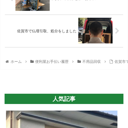
佐賀市で仏壇引取、処分をしました
ホーム
便利屋お手伝い履歴
不用品回収
佐賀市
人気記事