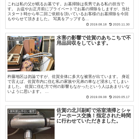
これは私の父が眠るお墓です。お墓掃除は長男である私の担当で
す。 お盆やお正月前にプライベートでお墓の掃除をしますが、当社
スタート時から年二回ご依頼を頂いているお客様のお墓掃除を今回
もやらせて頂きました。 写真をアップする...
2019.08.18
2020.11.30
水害の影響で佐賀のあちこちで不
不用品回収
用品回収をしています。
杵藤地区は勿論ですが、佐賀全体に多大な被害が出ています。 身近
で言えば、佐賀市内に住む私の家族や兄弟の車など浸水してしまい
ました。 佐賀に住む方で何の影響もなかったという人はあまりいな
いように思います。 ...
2019.09.08
2020.05.17
佐賀の北川副町で浴室清掃とシャ
便利屋お手伝い履歴
ワーホース交換！指定された時間
に行わせていただきました。